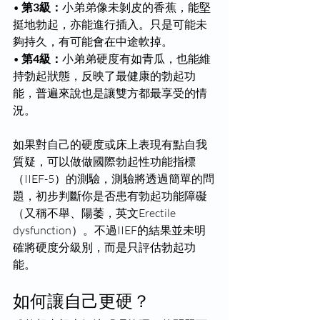
• 
第3級：
小弟弟像未剝皮的香蕉，能堅
挺地勃起，亦能進行插入。只是可能未
夠持久，有可能會在中途軟掉。
• 
第4級：
小弟弟硬度有如青瓜，也能維
持勃起狀態，反映了最健康的勃起功
能，普遍來說也是讓雙方都最享受的情
況。
如果對自己的硬度或床上表現有點自我
質疑，可以做做國際勃起性功能指標
（IIEF-5）的測驗，測驗將透過簡單的問
題，初步判斷你是否患有
勃起功能障礙
（又稱不舉、陽萎，英文Erectile 
dysfunction）。不過IIEF的結果並未明
確將硬度分級別，而是只評估勃起功
能。
如何讓自己更硬？