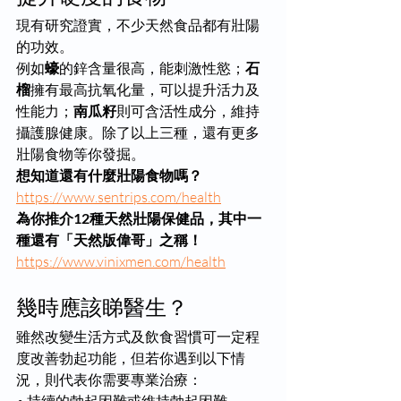
現有研究證實，不少天然食品都有壯陽
的功效。
例如
蠔
的鋅含量很高，能刺激性慾；
石
榴
擁有最高抗氧化量，可以提升活力及
性能力；
南瓜籽
則可含活性成分，維持
攝護腺健康。除了以上三種，還有更多
壯陽食物等你發掘。
想知道還有什麼壯陽食物嗎？
https://www.sentrips.com/health
為你推介12種天然壯陽保健品
，其中一
種還有「天然版
偉哥
」之稱！
https://www.vinixmen.com/health
幾時應該睇醫生？
雖然改變生活方式及飲食習慣可一定程
度改善勃起功能，但若你遇到以下情
況，則代表你需要專業治療：