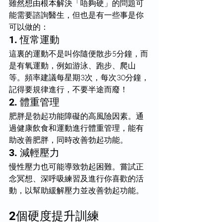
雖然想由根本解決「唔夠硬」的問題可
能需要諮詢醫生，但也是有一些事是你
可以做的：
1. 恆常運動
這裏的運動不是叫你隨便散步5分鐘，而
是有氧運動，例如游泳、跑步、爬山
等。頻率建議每星期3次，每次30分鐘，
記得要規律進行，不要半途而廢！
2. 體重管理
肥胖是勃起功能障礙的高風險因素。通
過健康飲食和運動進行體重管理，能有
助改善肥胖，同時改善勃起功能。
3. 減輕壓力
慢性壓力也可能導致勃起困難。嘗試正
念冥想、深呼吸練習及進行你喜歡的活
動，以幫助緩解壓力並改善勃起功能。
2個硬度提升訓練