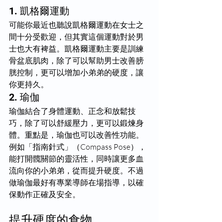
1. 凱格爾運動
可能你最近也聽說凱格爾運動在女士之
間十分受歡迎，但其實這個運動對於男
士也大有裨益。凱格爾運動主要是訓練
骨盆底肌肉，除了可以幫助男士改善膀
胱控制，更可以增加小弟弟的硬度，讓
你更持久。
2. 瑜伽
瑜伽結合了身體運動、正念和放鬆技
巧，除了可以舒緩壓力，更可以鍛煉身
體。重點是，瑜伽也可以改善性功能。
例如「指南針式」（Compass Pose），
能打開髖關節的靈活性，同時讓更多血
流向你的小弟弟，從而提升硬度。不過
做瑜伽最好有專業導師在場指導，以確
保動作正確及安全。
提升硬度的食物