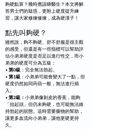
夠硬點算？幾時應該睇醫生？本文將解
答男士們的疑惑，更附上硬度提升練
習，讓大家修煉修煉，成為硬漢子！
點先叫夠硬？
雖然說，夠不夠硬、舒不舒服是很主觀
的感受，但還是有一些指標可以幫助評
估小弟弟硬度是否足以進行性交，而小
弟弟的硬度可分為五級：
• 
第0級
：完全無法勃起。
• 
第1級
：小弟弟可能會變大了一點，但
硬度仍然如同蒟蒻一般，無法進行插
入。
• 
第2級：
小弟弟像剝皮的香蕉，能夠
「抬起頭」但仍未夠硬，也可能無法維
持勃起的狀態。這時需要藥物的幫助，
讓更多血流向小弟弟，讓他更硬更持
久。