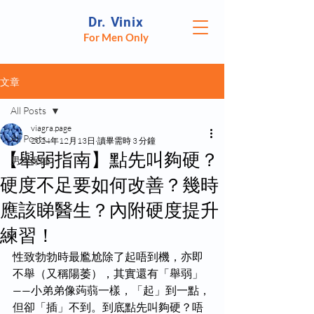
Dr. Vinix
For Men Only
文章
All Posts
viagra.page
All Posts
2024年12月13日
讀畢需時 3 分鐘
【舉弱指南】點先叫夠硬？
男性保健
硬度不足要如何改善？幾時
應該睇醫生？內附硬度提升
練習！
性致勃勃時最尷尬除了起唔到機，亦即
不舉（又稱陽萎），其實還有「舉弱」
——小弟弟像蒟蒻一樣，「起」到一點，
但卻「插」不到。到底點先叫夠硬？唔