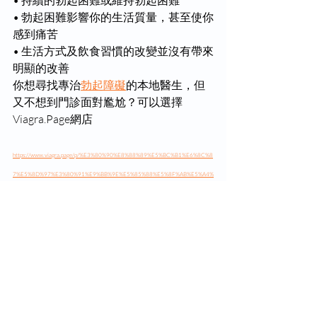
• 持續的勃起困難或維持勃起困難
• 勃起困難影響你的生活質量，甚至使你
感到痛苦
• 生活方式及飲食習慣的改變並沒有帶來
明顯的改善
你想尋找專治
勃起障礙
的本地醫生，但
又不想到門診面對尷尬？可以選擇
Viagra.Page網店
https://www.viagra.page/p/%E3%80%90%E8%88%89%E5%BC%B1%E6%8C%8
7%E5%8D%97%E3%80%91%E9%BB%9E%E5%85%88%E5%8F%AB%E5%A4%
A0%E7%A1%AC%EF%BC%9F%E7%A1%AC%E5%BA%A6%E4%B8%8D%E8%B
6%B3%E8%A6%81%E5%A6%82%E4%BD%95%E6%94%B9%E5%96%84%EF%
BC%9F%E5%B9%BE%E6%99%82%E6%87%89%E8%A9%B2%E7%9D%87%E9
%86%AB%E7%94%9F%EF%BC%9F%E5%85%A7%E9%99%84%E7%A1%AC%
E5%BA%A6%E6%8F%90%E5%8D%87%E7%B7%B4%E7%BF%92%EF%BC%81
男性保健